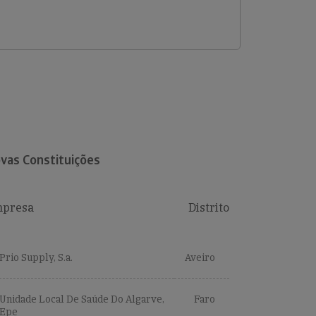
vas Constituições
presa
Distrito
Prio Supply, S.a.
Aveiro
Unidade Local De Saúde Do Algarve,
Faro
Epe