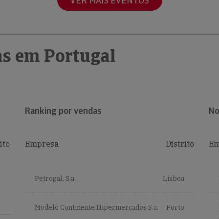
VER MAIS EVENTOS
s em Portugal
Ranking por vendas
No
ito
Empresa
Distrito
Em
Petrogal, S.a.
Lisboa
Modelo Continente Hipermercados S.a.
Porto