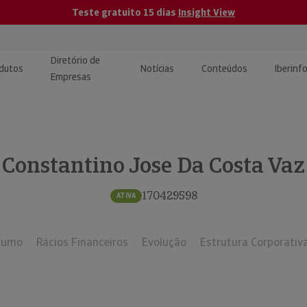
Teste gratuito 15 dias
Insight View
Diretório de
dutos
Notícias
Conteúdos
Iberinf
Empresas
uções de Integração de
ormação Internacional
teúdo para jornalistas
dos
Constantino Jose Da Costa Vaz
tactos
atórios e Monitorização de
carregáveis | Estudos e
presas
ografias
170429598
ATIVA
uperação de Créditos
sumo
Rácios Financeiros
Evolução
Estrutura Corporativ