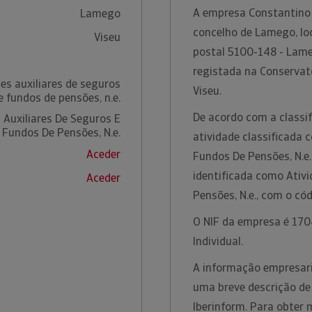
A empresa Constantino 
Lamego
concelho de Lamego, loc
Viseu
postal 5100-148 - Lame
registada na Conservató
es auxiliares de seguros
Viseu.
e fundos de pensões, n.e.
De acordo com a classif
 Auxiliares De Seguros E
Fundos De Pensões, N.e.
atividade classificada 
Aceder
Fundos De Pensões, N.e.
identificada como Ativ
Aceder
Pensões, N.e., com o c
O NIF da empresa é 1704
Individual.
A informação empresari
uma breve descrição de
Iberinform. Para obter 