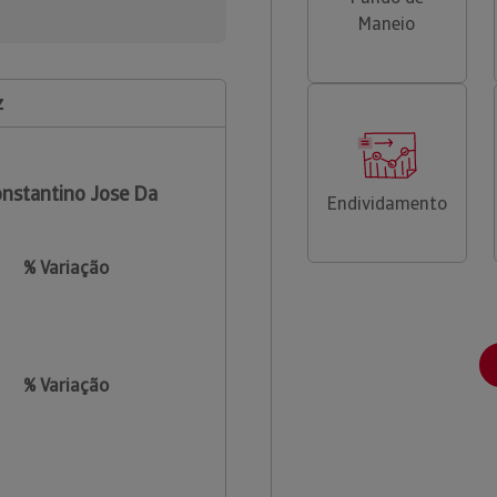
Maneio
z
nstantino Jose Da
Endividamento
% Variação
% Variação