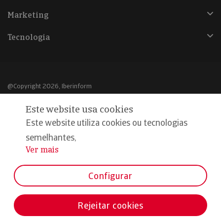
Marketing
Tecnologia
@Copyright 2026, Iberinform
Este website usa cookies
Aviso legal
Este website utiliza cookies ou tecnologias
Política de cookies
semelhantes,
Declaração de privacidade
Ver mais
...
Compromisso qualidade e segurança
Configurar
Rejeitar cookies