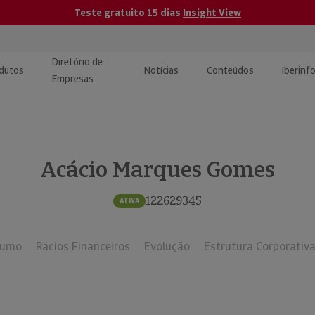
Teste gratuito 15 dias
Insight View
Diretório de
dutos
Notícias
Conteúdos
Iberinf
Empresas
uções de Integração de
ormação Internacional
teúdo para jornalistas
dos
Acácio Marques Gomes
tactos
atórios e Monitorização de
carregáveis | Estudos e
presas
ografias
122629345
ATIVA
uperação de Créditos
sumo
Rácios Financeiros
Evolução
Estrutura Corporativ