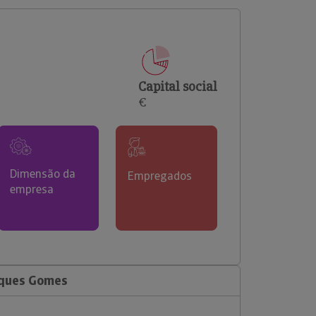
comerciais e analisar o risco de incumprimento dos
seus clientes.
Capital social
€
Dimensão da
Empregados
empresa
rques Gomes