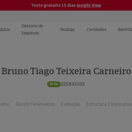
Teste gratuito 15 dias
Insight View
Diretório de
dutos
Notícias
Conteúdos
Iberinf
Empresas
uções de Integração de
ormação Internacional
teúdo para jornalistas
dos
Bruno Tiago Teixeira Carneiro
tactos
atórios e Monitorização de
carregáveis | Estudos e
presas
ografias
225841045
ATIVA
uperação de Créditos
sumo
Rácios Financeiros
Evolução
Estrutura Corporativ