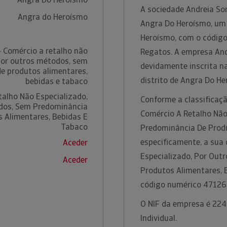
A sociedade Andreia So
Angra do Heroísmo
Angra Do Heroísmo, um 
Heroísmo, com o código
 Comércio a retalho não
Regatos. A empresa And
por outros métodos, sem
devidamente inscrita n
e produtos alimentares,
distrito de Angra Do H
bebidas e tabaco
talho Não Especializado,
Conforme a classificaçã
dos, Sem Predominância
Comércio A Retalho Não
 Alimentares, Bebidas E
Tabaco
Predominância De Produ
especificamente, a sua 
Aceder
Especializado, Por Out
Aceder
Produtos Alimentares, 
código numérico 47126
O NIF da empresa é 224
Individual.