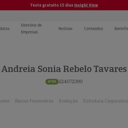
Teste gratuito 15 dias
Insight View
Diretório de
dutos
Notícias
Conteúdos
Iberinf
Empresas
uções de Integração de
ormação Internacional
teúdo para jornalistas
dos
Andreia Sonia Rebelo Tavares
tactos
atórios e Monitorização de
carregáveis | Estudos e
presas
ografias
224072390
ATIVA
uperação de Créditos
sumo
Rácios Financeiros
Evolução
Estrutura Corporativ