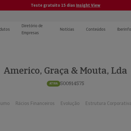
Teste gratuito 15 dias
Insight View
Diretório de
dutos
Notícias
Conteúdos
Iberinf
Empresas
uções de Integração de
ormação Internacional
teúdo para jornalistas
dos
Americo, Graça & Mouta, Lda
tactos
atórios e Monitorização de
carregáveis | Estudos e
presas
ografias
500914575
ATIVA
uperação de Créditos
sumo
Rácios Financeiros
Evolução
Estrutura Corporativ