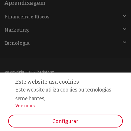
Aprendizagem
Financeira e Riscos
Marketing
Tecnologia
@Copyright 2026, Iberinform
Este website usa cookies
Aviso legal
Este website utiliza cookies ou tecnologias
Política de cookies
semelhantes,
Ver mais
...
Declaração de privacidade
Compromisso qualidade e segurança
Configurar