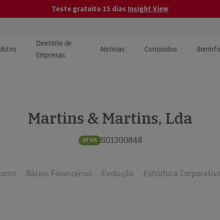
Teste gratuito 15 dias
Insight View
Diretório de
dutos
Notícias
Conteúdos
Iberinf
Empresas
uções de Integração de
ormação Internacional
teúdo para jornalistas
dos
Martins & Martins, Lda
tactos
atórios e Monitorização de
carregáveis | Estudos e
presas
ografias
501300848
ATIVA
uperação de Créditos
sumo
Rácios Financeiros
Evolução
Estrutura Corporativ