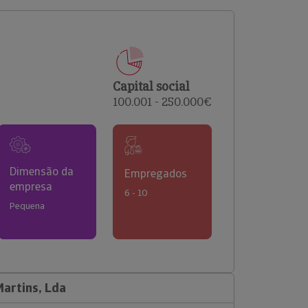
comerciais e analisar o risco de incumprimento dos
seus clientes.
Capital social
100.001 - 250.000€
Dimensão da
Empregados
empresa
6 - 10
Pequena
artins, Lda