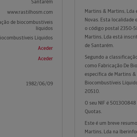
Santarém
Martins & Martins, Lda
www.rastilhosm.com
Novas. Esta localidade 
ação de biocombustíveis
líquidos
o código postal 2350-5
Martins, Lda está inscr
iocombustíveis Líquidos
de Santarém.
Aceder
Segundo a classificação
Aceder
como Fabricação De Bio
específica de Martins &
Biocombustíveis Líquid
1982/06/09
20510.
O seu NIF é 501300848 e
Quotas.
Este é um breve resumo
Martins, Lda na Iberinf