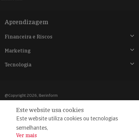
Aprendizagem
Financeira e Riscos
Marketing
Tecnologia
@Copyright 2026, Iberinform
Este website usa cookies
Aviso legal
Este website utiliza cookies ou tecnologias
Política de cookies
semelhantes,
Declaração de privacidade
Ver mais
...