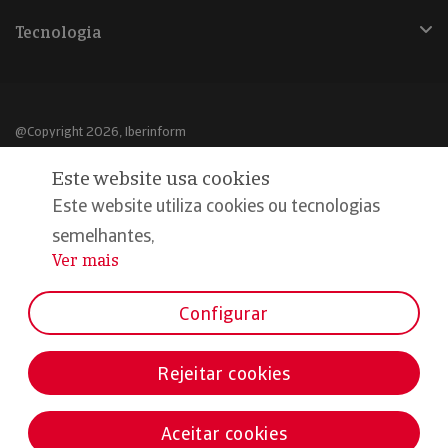
Tecnologia
@Copyright 2026, Iberinform
Este website usa cookies
Aviso legal
Este website utiliza cookies ou tecnologias
Política de cookies
semelhantes,
Declaração de privacidade
Ver mais
...
Compromisso qualidade e segurança
Configurar
Rejeitar cookies
Aceitar cookies