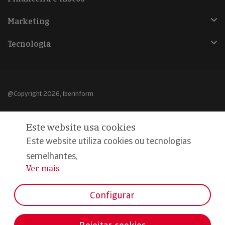
Marketing
Tecnologia
@Copyright 2026, Iberinform
Aviso legal
Este website usa cookies
Política de cookies
Este website utiliza cookies ou tecnologias
Declaração de privacidade
semelhantes,
Ver mais
...
Compromisso qualidade e segurança
Configurar