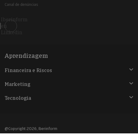
Canal de denúncias
Iberinform
en
Linkedin
Aprendizagem
Financeira e Riscos
Marketing
Tecnologia
@Copyright 2026, Iberinform