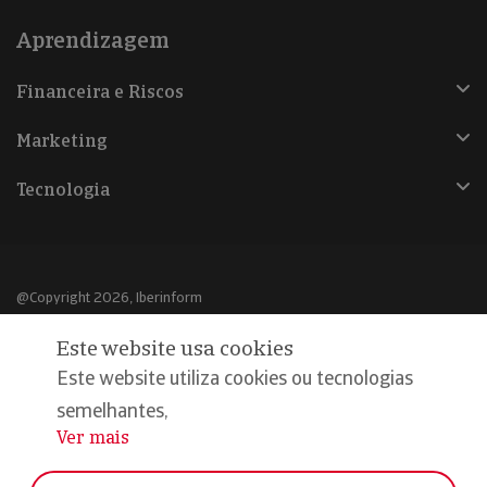
Aprendizagem
Financeira e Riscos
Marketing
Tecnologia
@Copyright 2026, Iberinform
Este website usa cookies
Aviso legal
Este website utiliza cookies ou tecnologias
Política de cookies
semelhantes,
Declaração de privacidade
Ver mais
...
Compromisso qualidade e segurança