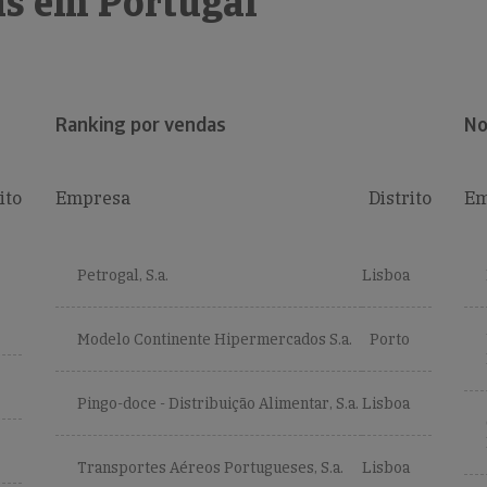
s em Portugal
Ranking por vendas
No
ito
Empresa
Distrito
Em
Petrogal, S.a.
Lisboa
Modelo Continente Hipermercados S.a.
Porto
Pingo-doce - Distribuição Alimentar, S.a.
Lisboa
Transportes Aéreos Portugueses, S.a.
Lisboa