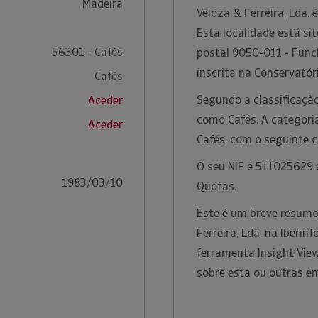
Madeira
Veloza & Ferreira, Lda.
Esta localidade está si
56301 - Cafés
postal 9050-011 - Funch
inscrita na Conservatór
Cafés
Segundo a classificação
Aceder
como Cafés. A categoria 
Aceder
Cafés, com o seguinte 
O seu NIF é 511025629 e
1983/03/10
Quotas.
Este é um breve resumo
Ferreira, Lda. na Iberi
ferramenta Insight Vie
sobre esta ou outras e