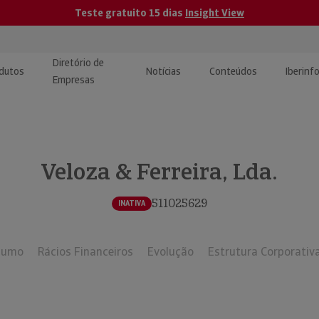
Teste gratuito 15 dias
Insight View
Diretório de
dutos
Notícias
Conteúdos
Iberinf
Empresas
uções de Integração de
ormação Internacional
teúdo para jornalistas
dos
Veloza & Ferreira, Lda.
tactos
atórios e Monitorização de
carregáveis | Estudos e
presas
ografias
511025629
INATIVA
uperação de Créditos
sumo
Rácios Financeiros
Evolução
Estrutura Corporativ