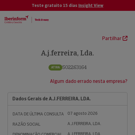
Teste gratuito 15 dias
Insight View
Partilhar
A.j.ferreira, Lda.
502263164
ATIVA
Algum dado errado nesta empresa?
Dados Gerais de A.J.FERREIRA, LDA.
07 agosto 2026
DATA DE ÚLTIMA CONSULTA
A.J.FERREIRA, LDA.
RAZÃO SOCIAL
A.J.FERREIRA, LDA.
DENOMINAÇÃO COMERCIAL