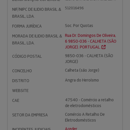
512016496
NIF/NIPC DE ILIDIO BRASIL &
BRASIL, LDA.
Soc. Por Quotas
FORMA JURÍDICA
Rua Dr. Domingos De Oliveira,
MORADA DE ILIDIO BRASIL &
6 9850-036 - CALHETA (SÃO
BRASIL, LDA.
JORGE). PORTUGAL.
9850-036 - CALHETA (SÃO
CÓDIGO POSTAL
JORGE)
Calheta (são Jorge)
CONCELHO
Angra do Heroísmo
DISTRITO
WEBSITE
47540 - Comércio a retalho
CAE
de eletrodomésticos
Comércio A Retalho De
SETOR DA EMPRESA
Eletrodomésticos
Aceder
INCIDENTES JUDICIAIS