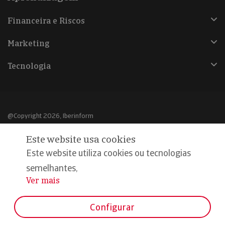
Financeira e Riscos
Marketing
Tecnologia
@Copyright 2026, Iberinform
Este website usa cookies
Aviso legal
Este website utiliza cookies ou tecnologias
Política de cookies
semelhantes,
Declaração de privacidade
Ver mais
...
Compromisso qualidade e segurança
Configurar