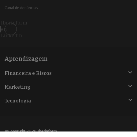
Canal de denúncias
Iberinform
en
Linkedin
Aprendizagem
Financeira e Riscos
Marketing
Tecnologia
@Copyright 2026, Iberinform