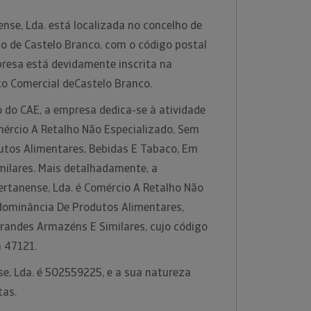
nse, Lda. está localizada no concelho de
ito de Castelo Branco, com o código postal
presa está devidamente inscrita na
to Comercial deCastelo Branco.
 do CAE, a empresa dedica-se à atividade
rcio A Retalho Não Especializado, Sem
tos Alimentares, Bebidas E Tabaco, Em
ilares. Mais detalhadamente, a
ertanense, Lda. é Comércio A Retalho Não
dominância De Produtos Alimentares,
randes Armazéns E Similares, cujo código
a 47121.
e, Lda. é 502559225, e a sua natureza
tas.