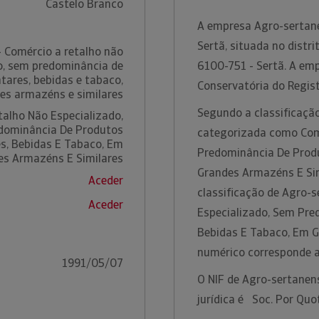
Castelo Branco
A empresa Agro-sertane
Sertã, situada no distr
- Comércio a retalho não
o, sem predominância de
6100-751 - Sertã. A em
tares, bebidas e tabaco,
Conservatória do Regis
es armazéns e similares
Segundo a classificação
talho Não Especializado,
dominância De Produtos
categorizada como Comé
s, Bebidas E Tabaco, Em
Predominância De Produ
es Armazéns E Similares
Grandes Armazéns E Sim
Aceder
classificação de Agro-s
Aceder
Especializado, Sem Pre
Bebidas E Tabaco, Em G
numérico corresponde 
1991/05/07
O NIF de Agro-sertanens
jurídica é Soc. Por Quo