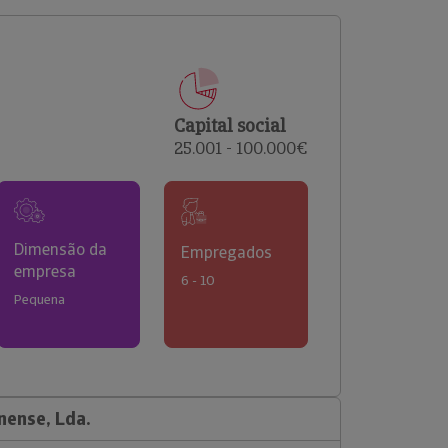
comerciais e analisar o risco de incumprimento dos
seus clientes.
Capital social
25.001 - 100.000€
Dimensão da
Empregados
empresa
6 - 10
Pequena
nense, Lda.