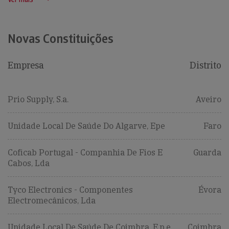
Novas Constituições
Empresa
Distrito
Prio Supply, S.a.
Aveiro
Unidade Local De Saúde Do Algarve, Epe
Faro
Coficab Portugal - Companhia De Fios E
Guarda
Cabos, Lda
Tyco Electronics - Componentes
Évora
Electromecânicos, Lda
Unidade Local De Saúde De Coimbra, E.p.e.
Coimbra