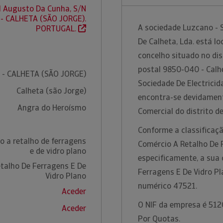
 Augusto Da Cunha, S/N
- CALHETA (SÃO JORGE).
A sociedade Luzcano - 
PORTUGAL.
De Calheta, Lda. está l
concelho situado no di
postal 9850-040 - Calh
 - CALHETA (SÃO JORGE)
Sociedade De Electricid
Calheta (são Jorge)
encontra-se devidament
Angra do Heroísmo
Comercial do distrito 
Conforme a classificaçã
o a retalho de ferragens
Comércio A Retalho De F
e de vidro plano
especificamente, a sua 
talho De Ferragens E De
Ferragens E De Vidro P
Vidro Plano
numérico 47521.
Aceder
O NIF da empresa é 5120
Aceder
Por Quotas.