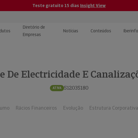
Teste gratuito 15 dias
Insight View
Diretório de
dutos
Notícias
Conteúdos
Iberinf
Empresas
uções de Integração de
ormação Internacional
teúdo para jornalistas
dos
e De Electricidade E Canalizaçõ
tactos
atórios e Monitorização de
carregáveis | Estudos e
presas
ografias
512035180
ATIVA
uperação de Créditos
sumo
Rácios Financeiros
Evolução
Estrutura Corporativ