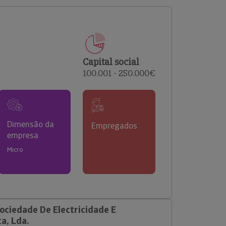
comerciais e analisar o risco de incumprimento dos
seus clientes.
Capital social
100.001 - 250.000€
Dimensão da
Empregados
empresa
Micro
ociedade De Electricidade E
a, Lda.