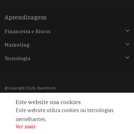
Aprendizagem
Financeira e Riscos
Marketing
Tecnologia
@Copyright 2026, Iberinform
Este website usa cookies
Aviso legal
Este website utiliza cookies ou tecnologias
Política de cookies
semelhantes,
Declaração de privacidade
Ver mais
...
Compromisso qualidade e segurança