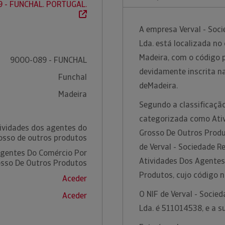
9 - FUNCHAL. PORTUGAL.
A empresa Verval - Soc
Lda. está localizada no
Madeira, com o código 
9000-089 - FUNCHAL
devidamente inscrita n
Funchal
deMadeira.
Madeira
Segundo a classificação
categorizada como Ati
ividades dos agentes do
Grosso De Outros Produ
osso de outros produtos
de Verval - Sociedade R
Agentes Do Comércio Por
Atividades Dos Agentes
sso De Outros Produtos
Produtos, cujo código 
Aceder
O NIF de Verval - Socie
Aceder
Lda. é 511014538, e a s