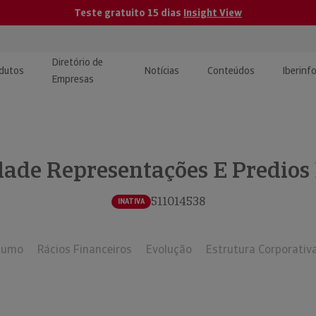
Teste gratuito 15 dias
Insight View
Diretório de
dutos
Notícias
Conteúdos
Iberinf
Empresas
uções de Integração de
ormação Internacional
teúdo para jornalistas
dos
dade Representações E Predios
tactos
atórios e Monitorização de
carregáveis | Estudos e
presas
ografias
511014538
INATIVA
uperação de Créditos
sumo
Rácios Financeiros
Evolução
Estrutura Corporativ