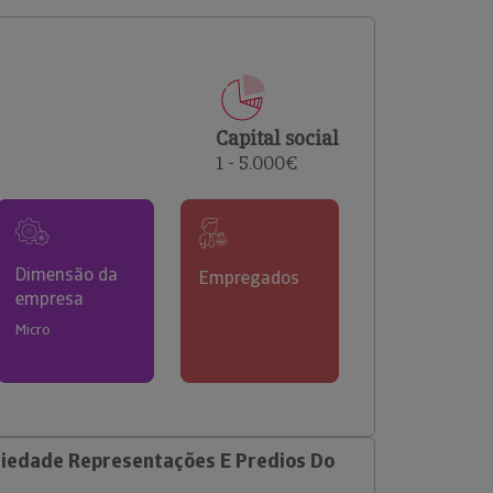
comerciais e analisar o risco de incumprimento dos
seus clientes.
Capital social
1 - 5.000€
Dimensão da
Empregados
empresa
Micro
ciedade Representações E Predios Do