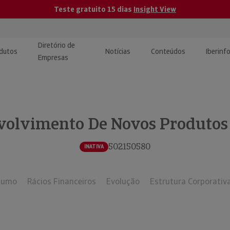
Teste gratuito 15 dias
Insight View
Diretório de
dutos
Notícias
Conteúdos
Iberinf
Empresas
uções de Integração de
ormação Internacional
teúdo para jornalistas
dos
volvimento De Novos Produtos 
tactos
atórios e Monitorização de
carregáveis | Estudos e
presas
ografias
502150580
INATIVA
uperação de Créditos
sumo
Rácios Financeiros
Evolução
Estrutura Corporativ