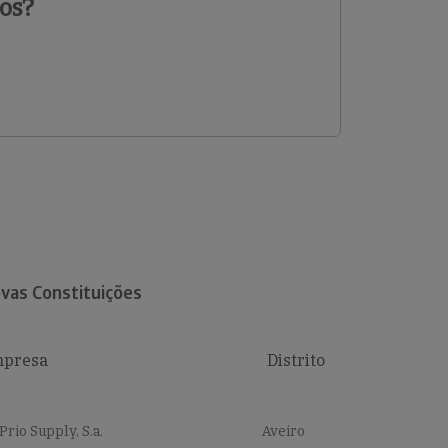
os?
vas Constituições
presa
Distrito
Prio Supply, S.a.
Aveiro