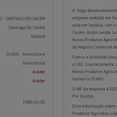
A. Inigo-desenvolvimen
empresa sediada em San
0 - SANTIAGO DO CACÉM
está em Setúbal, com o
Santiago Do Cacém
Cacém. Assim sendo, a 
Setúbal
Novos Produtos Agricola
do Registo Comercial d
01460 - Suinicultura
Exerce a atividade clas
Suinicultura
o CAE. Concretamente, 
Novos Produtos Agricola
Aceder
numérico 01460.
Aceder
O NIF da empresa é 5021
Por Quotas.
1989/01/05
Esta informação sobre 
Produtos Agricolas, Ld