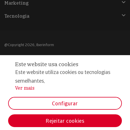
Marketing
Tecnologia
@Copyright 2026, Iberinform
Aviso legal
Este website usa cookies
Política de cookies
Este website utiliza cookies ou tecnologias
Declaração de privacidade
semelhantes,
Ver mais
...
Compromisso qualidade e segurança
Configurar
Rejeitar cookies