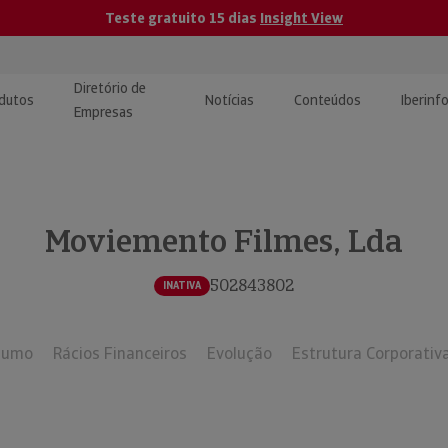
Teste gratuito 15 dias
Insight View
Diretório de
dutos
Notícias
Conteúdos
Iberinf
Empresas
uções de Integração de
ormação Internacional
teúdo para jornalistas
dos
Moviemento Filmes, Lda
tactos
atórios e Monitorização de
carregáveis | Estudos e
presas
ografias
502843802
INATIVA
uperação de Créditos
sumo
Rácios Financeiros
Evolução
Estrutura Corporativ