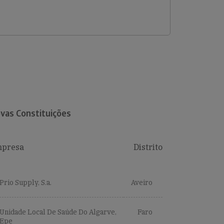
vas Constituições
presa
Distrito
Prio Supply, S.a.
Aveiro
Unidade Local De Saúde Do Algarve,
Faro
Epe