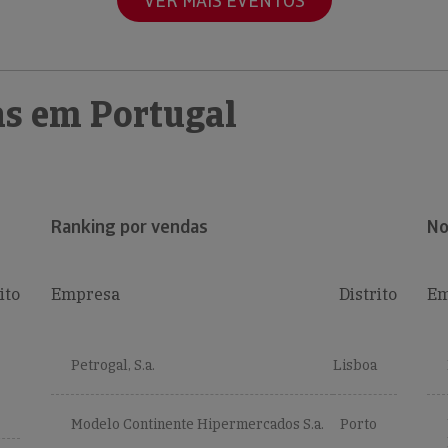
VER MAIS EVENTOS
s em Portugal
Ranking por vendas
No
ito
Empresa
Distrito
Em
Petrogal, S.a.
Lisboa
Modelo Continente Hipermercados S.a.
Porto