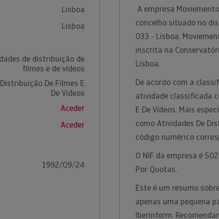
A empresa Moviemento F
Lisboa
concelho situado no dis
Lisboa
033 - Lisboa. Moviemen
inscrita na Conservatór
dades de distribuição de
Lisboa.
filmes e de vídeos
De acordo com a classif
Distribuição De Filmes E
De Vídeos
atividade classificada 
Aceder
E De Vídeos. Mais espec
como Atividades De Dist
Aceder
código numérico corre
O NIF da empresa é 5028
1992/09/24
Por Quotas.
Este é um resumo sobre
apenas uma pequena par
Iberinform. Recomendam