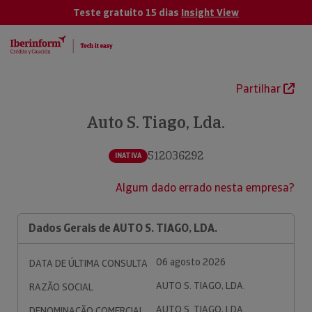
Teste gratuito 15 dias
Insight View
Partilhar
Auto S. Tiago, Lda.
512036292
INATIVA
Algum dado errado nesta empresa?
Dados Gerais de AUTO S. TIAGO, LDA.
06 agosto 2026
DATA DE ÚLTIMA CONSULTA
AUTO S. TIAGO, LDA.
RAZÃO SOCIAL
AUTO S. TIAGO, LDA.
DENOMINAÇÃO COMERCIAL