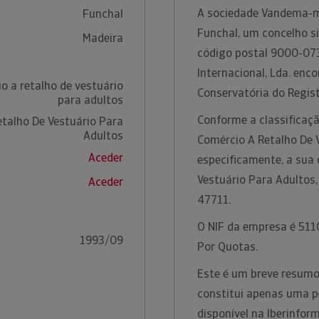
A sociedade Vandema-mo
Funchal
Funchal, um concelho si
Madeira
código postal 9000-07
Internacional, Lda. enc
o a retalho de vestuário
Conservatória do Regist
para adultos
Conforme a classificaçã
talho De Vestuário Para
Adultos
Comércio A Retalho De 
Aceder
especificamente, a sua 
Vestuário Para Adultos
Aceder
47711.
O NIF da empresa é 5110
1993/09
Por Quotas.
Este é um breve resumo
constitui apenas uma p
disponível na Iberinfo