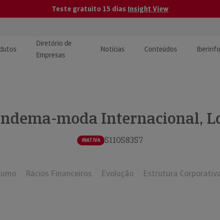
Teste gratuito 15 dias
Insight View
Diretório de
dutos
Notícias
Conteúdos
Iberinf
Empresas
uções de Integração de
ormação Internacional
teúdo para jornalistas
dos
ndema-moda Internacional, L
tactos
atórios e Monitorização de
carregáveis | Estudos e
presas
ografias
511058357
INATIVA
uperação de Créditos
sumo
Rácios Financeiros
Evolução
Estrutura Corporativ