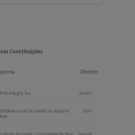
vas Constituições
presa
Distrito
Prio Supply, S.a.
Aveiro
Unidade Local De Saúde Do Algarve,
Faro
Epe
Coficab Portugal - Companhia De Fios
Guarda