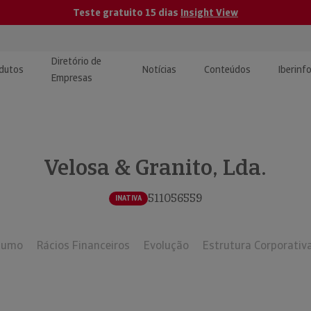
Teste gratuito 15 dias
Insight View
Diretório de
dutos
Notícias
Conteúdos
Iberinf
Empresas
uções de Integração de
ormação Internacional
teúdo para jornalistas
dos
Velosa & Granito, Lda.
tactos
atórios e Monitorização de
carregáveis | Estudos e
presas
ografias
511056559
INATIVA
uperação de Créditos
sumo
Rácios Financeiros
Evolução
Estrutura Corporativ