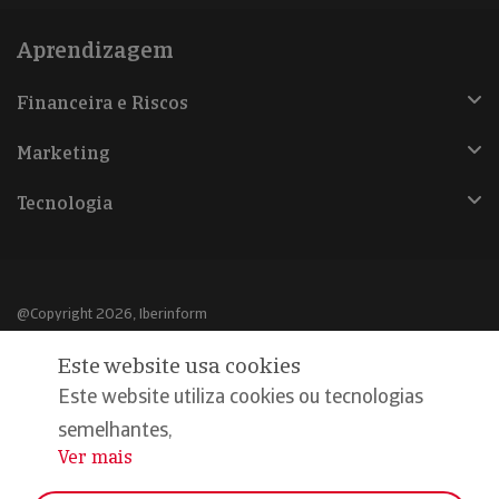
Aprendizagem
Financeira e Riscos
Marketing
Tecnologia
@Copyright 2026, Iberinform
Este website usa cookies
Aviso legal
Este website utiliza cookies ou tecnologias
Política de cookies
semelhantes,
Declaração de privacidade
Ver mais
...
Compromisso qualidade e segurança