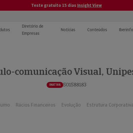
Teste gratuito 15 dias
Insight View
Diretório de
dutos
Notícias
Conteúdos
Iberinf
Empresas
uções de Integração de
ormação Internacional
teúdo para jornalistas
dos
ulo-comunicação Visual, Unipes
tactos
atórios e Monitorização de
carregáveis | Estudos e
presas
ografias
501588183
INATIVA
uperação de Créditos
sumo
Rácios Financeiros
Evolução
Estrutura Corporativ