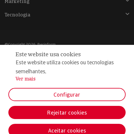
Marketing
Tecnologia
@Copyright 2026, Iberinform
Este website usa cookies
Aviso legal
Este website utiliza cookies ou tecnologias
Política de cookies
semelhantes,
Ver mais
...
Declaração de privacidade
Compromisso qualidade e segurança
Configurar
Rejeitar cookies
Aceitar cookies