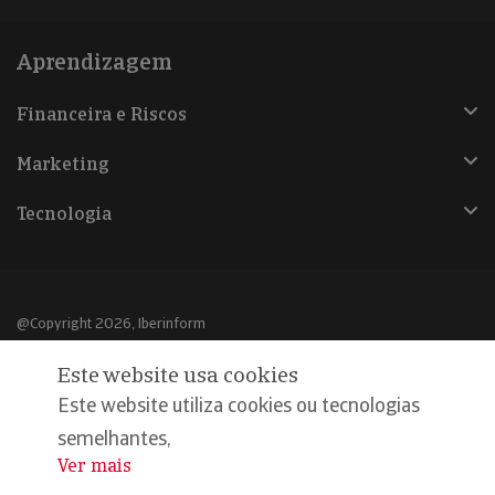
Aprendizagem
Financeira e Riscos
Marketing
Tecnologia
@Copyright 2026, Iberinform
Este website usa cookies
Aviso legal
Este website utiliza cookies ou tecnologias
Política de cookies
semelhantes,
Declaração de privacidade
Ver mais
...
Compromisso qualidade e segurança