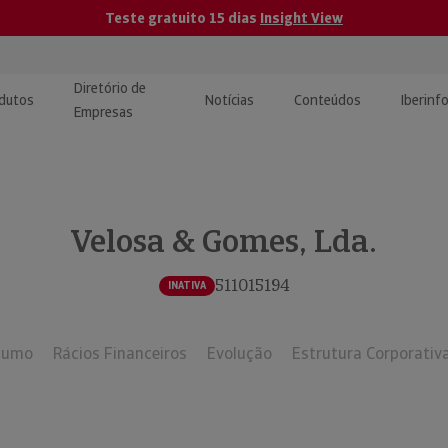
Teste gratuito 15 dias
Insight View
Diretório de
dutos
Notícias
Conteúdos
Iberinf
Empresas
uções de Integração de
ormação Internacional
teúdo para jornalistas
dos
Velosa & Gomes, Lda.
tactos
atórios e Monitorização de
carregáveis | Estudos e
presas
ografias
511015194
INATIVA
uperação de Créditos
sumo
Rácios Financeiros
Evolução
Estrutura Corporativ