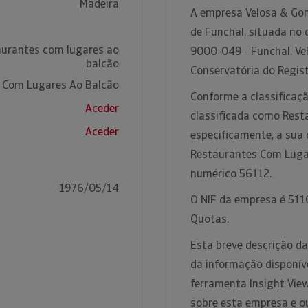
Madeira
A empresa Velosa & Gom
de Funchal, situada no 
aurantes com lugares ao
9000-049 - Funchal. Ve
balcão
Conservatória do Regist
 Com Lugares Ao Balcão
Conforme a classificaçã
Aceder
classificada como Rest
Aceder
especificamente, a sua 
Restaurantes Com Lugar
numérico 56112.
1976/05/14
O NIF da empresa é 5110
Quotas.
Esta breve descrição d
da informação disponíve
ferramenta Insight Vie
sobre esta empresa e o