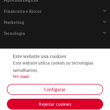
Financeira e Riscos
Marketing
Tecnologia
Este website usa cookies
@Copyright 2026, Iberinform
Este website utiliza cookies ou tecnologias
semelhantes,
Aviso legal
Ver mais
...
Política de cookies
Declaração de privacidade
Configurar
Compromisso qualidade e segurança
Rejeitar cookies