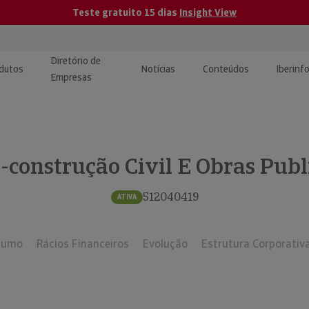
Teste gratuito 15 dias
Insight View
Diretório de
dutos
Notícias
Conteúdos
Iberinf
Empresas
uções de Integração de
ormação Internacional
teúdo para jornalistas
dos
-construção Civil E Obras Publi
tactos
atórios e Monitorização de
carregáveis | Estudos e
presas
ografias
512040419
ATIVA
uperação de Créditos
sumo
Rácios Financeiros
Evolução
Estrutura Corporativ