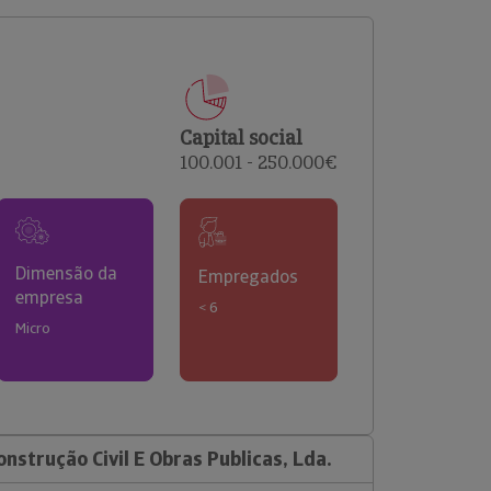
comerciais e analisar o risco de incumprimento dos
seus clientes.
Capital social
100.001 - 250.000€
Dimensão da
Empregados
empresa
< 6
Micro
strução Civil E Obras Publicas, Lda.