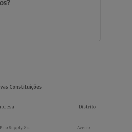
os?
vas Constituições
presa
Distrito
Prio Supply, S.a.
Aveiro