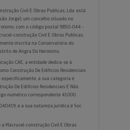
trução Civil E Obras Publicas, Lda. está
são Jorge), um concelho situado no
eroísmo, com o código postal 9850-044 -
crucel-construção Civil E Obras Publicas,
amente inscrita na Conservatória do
istrito de Angra Do Heroísmo.
icação CAE, a entidade dedica-se à
como Construção De Edifícios Residenciais
s especificamente, a sua categoria é
rução De Edifícios Residenciais E Não
digo numérico correspondente 41000.
40419, e a sua natureza jurídica é Soc.
 a Macrucel-construção Civil E Obras