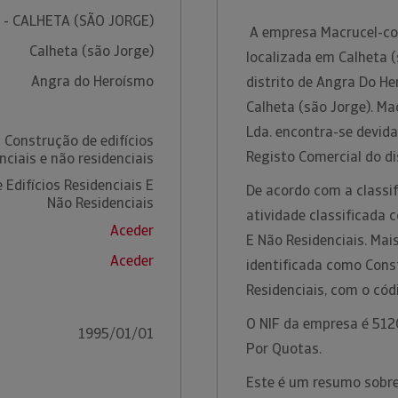
 - CALHETA (SÃO JORGE)
A empresa Macrucel-cons
Calheta (são Jorge)
localizada em Calheta (
Angra do Heroísmo
distrito de Angra Do H
Calheta (são Jorge). Ma
Lda. encontra-se devid
 Construção de edifícios
Registo Comercial do d
nciais e não residenciais
Edifícios Residenciais E
De acordo com a classif
Não Residenciais
atividade classificada 
Aceder
E Não Residenciais. Mai
Aceder
identificada como Const
Residenciais, com o có
O NIF da empresa é 5120
1995/01/01
Por Quotas.
Este é um resumo sobre