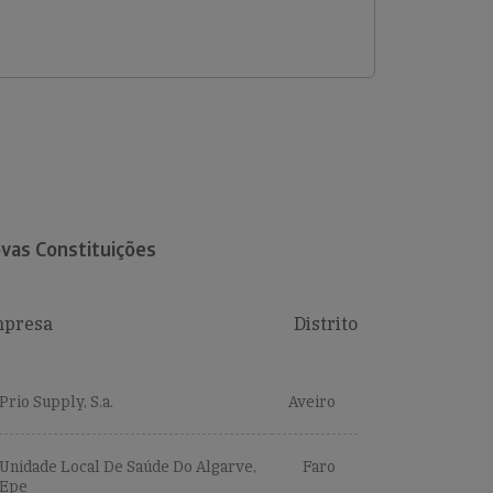
vas Constituições
presa
Distrito
Prio Supply, S.a.
Aveiro
Unidade Local De Saúde Do Algarve,
Faro
Epe