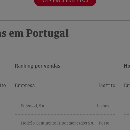
VER MAIS EVENTOS
s em Portugal
Ranking por vendas
No
ito
Empresa
Distrito
Em
Petrogal, S.a.
Lisboa
Modelo Continente Hipermercados S.a.
Porto