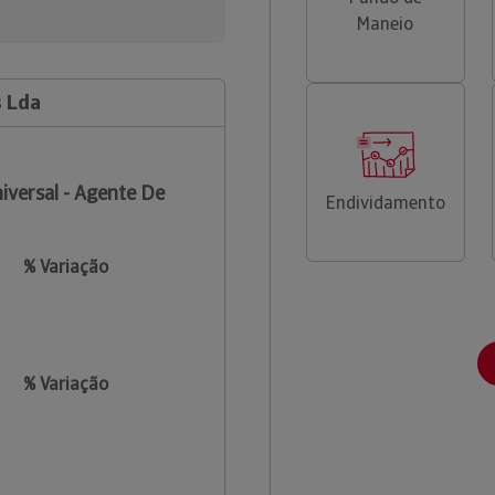
Maneio
s Lda
iversal - Agente De
Endividamento
% Variação
% Variação