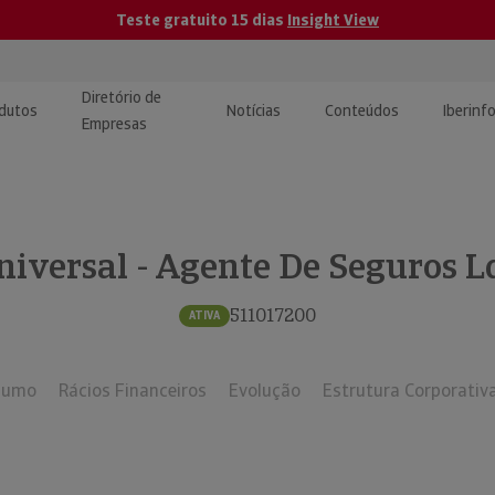
Teste gratuito 15 dias
Insight View
Diretório de
dutos
Notícias
Conteúdos
Iberinf
Empresas
uções de Integração de
ormação Internacional
teúdo para jornalistas
dos
niversal - Agente De Seguros L
tactos
atórios e Monitorização de
carregáveis | Estudos e
presas
ografias
511017200
ATIVA
uperação de Créditos
sumo
Rácios Financeiros
Evolução
Estrutura Corporativ