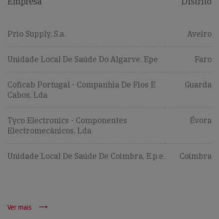
Empresa
Distrito
Prio Supply, S.a.
Aveiro
Unidade Local De Saúde Do Algarve, Epe
Faro
Coficab Portugal - Companhia De Fios E
Guarda
Cabos, Lda
Tyco Electronics - Componentes
Évora
Electromecânicos, Lda
Unidade Local De Saúde De Coimbra, E.p.e.
Coimbra
Ver mais