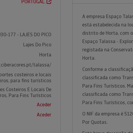
PORTUGAL.
A empresa Espaço Talass
está estabelecida na lo
distrito de Horta, com 
30-177 - LAJES DO PICO
Espaço Talassa - Explor
Lajes Do Pico
registada na Conservató
Horta
Horta.
ciberacores.pt/talassa/
Conforme a classificaçã
ortes costeiros e locais
classificada como Trans
ros, para fins turísticos
Para Fins Turísticos. M
es Costeiros E Locais De
classificada como Trans
os, Para Fins Turísticos
Para Fins Turísticos, 
Aceder
O NIF da empresa é 5120
Aceder
Por Quotas.