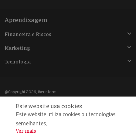
Aprendizagem
Financeira e Riscos
Marketing
Tecnologia
@Copyright 2026, Iberinform
Este website usa cookies
Aviso legal
Este website utiliza cookies ou tecnologias
Política de cookies
semelhantes,
Declaração de privacidade
Ver mais
...