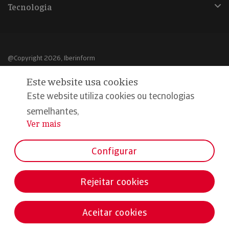
Tecnologia
@Copyright 2026, Iberinform
Este website usa cookies
Aviso legal
Este website utiliza cookies ou tecnologias
Política de cookies
semelhantes,
Declaração de privacidade
Ver mais
...
Compromisso qualidade e segurança
Configurar
Rejeitar cookies
Aceitar cookies