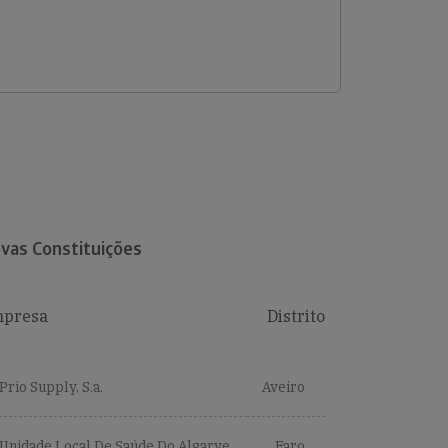
vas Constituições
presa
Distrito
Prio Supply, S.a.
Aveiro
Unidade Local De Saúde Do Algarve,
Faro