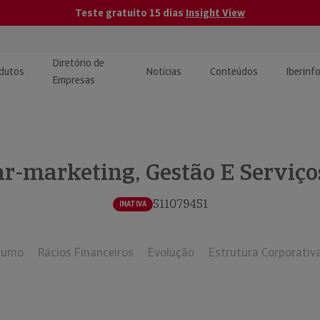
Teste gratuito 15 dias
Insight View
Diretório de
dutos
Notícias
Conteúdos
Iberinf
Empresas
uções de Integração de
ormação Internacional
teúdo para jornalistas
dos
ar-marketing, Gestão E Serviços
tactos
atórios e Monitorização de
carregáveis | Estudos e
presas
ografias
511079451
INATIVA
uperação de Créditos
sumo
Rácios Financeiros
Evolução
Estrutura Corporativ