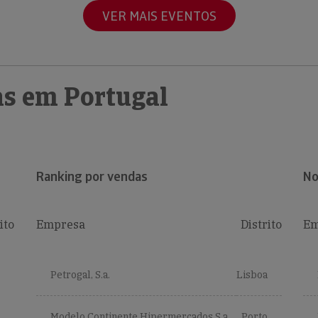
VER MAIS EVENTOS
s em Portugal
Ranking por vendas
No
ito
Empresa
Distrito
Em
Petrogal, S.a.
Lisboa
Modelo Continente Hipermercados S.a.
Porto