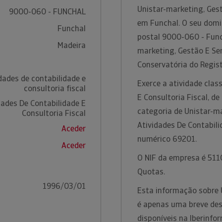
Unistar-marketing, Ges
9000-060 - FUNCHAL
em Funchal. O seu domic
Funchal
postal 9000-060 - Func
Madeira
marketing, Gestão E Ser
Conservatória do Regis
dades de contabilidade e
Exerce a atividade clas
consultoria fiscal
E Consultoria Fiscal, d
dades De Contabilidade E
categoria de Unistar-ma
Consultoria Fiscal
Atividades De Contabili
Aceder
numérico 69201.
Aceder
O NIF da empresa é 5110
Quotas.
1996/03/01
Esta informação sobre U
é apenas uma breve des
disponíveis na Iberinfor