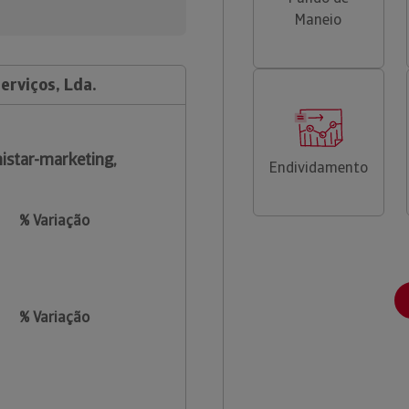
Maneio
erviços, Lda.
istar-marketing,
Endividamento
% Variação
% Variação