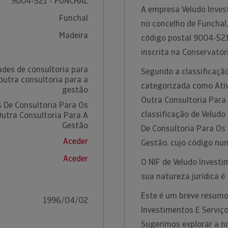
9004-521 - FUNCHAL
A empresa Veludo Invest
Funchal
no concelho de Funchal,
Madeira
código postal 9004-521
inscrita na Conservatór
ades de consultoria para
Segundo a classificação
outra consultoria para a
categorizada como Ativ
gestão
Outra Consultoria Para
s De Consultoria Para Os
classificação de Veludo
utra Consultoria Para A
Gestão
De Consultoria Para Os
Aceder
Gestão, cujo código nu
Aceder
O NIF de Veludo Investi
sua natureza jurídica 
Este é um breve resumo
1996/04/02
Investimentos E Serviço
Sugerimos explorar a n