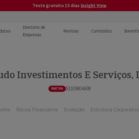
Teste gratuito 15 dias
Insight View
Diretório de
dutos
Notícias
Conteúdos
Iberinf
Empresas
uções de Integração de
ormação Internacional
teúdo para jornalistas
dos
udo Investimentos E Serviços, 
tactos
atórios e Monitorização de
carregáveis | Estudos e
presas
ografias
511080468
INATIVA
uperação de Créditos
sumo
Rácios Financeiros
Evolução
Estrutura Corporativ