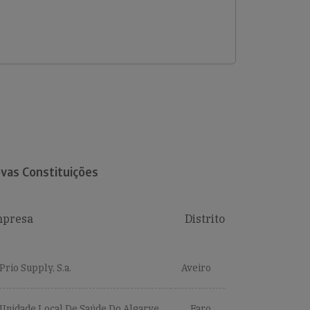
vas Constituições
presa
Distrito
Prio Supply, S.a.
Aveiro
Unidade Local De Saúde Do Algarve,
Faro