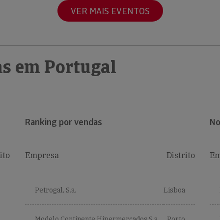
VER MAIS EVENTOS
s em Portugal
Ranking por vendas
No
ito
Empresa
Distrito
Em
Petrogal, S.a.
Lisboa
Modelo Continente Hipermercados S.a.
Porto