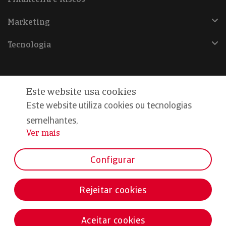
Marketing
Tecnologia
Este website usa cookies
@Copyright 2026, Iberinform
Este website utiliza cookies ou tecnologias
semelhantes,
Aviso legal
Ver mais
...
Política de cookies
Declaração de privacidade
Configurar
Compromisso qualidade e segurança
Rejeitar cookies
Aceitar cookies