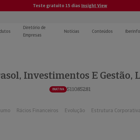
Teste gratuito 15 dias
Insight View
Diretório de
dutos
Notícias
Conteúdos
Iberinf
Empresas
uções de Integração de
ormação Internacional
teúdo para jornalistas
dos
asol, Investimentos E Gestão, 
tactos
atórios e Monitorização de
carregáveis | Estudos e
presas
ografias
511085281
INATIVA
uperação de Créditos
sumo
Rácios Financeiros
Evolução
Estrutura Corporativ