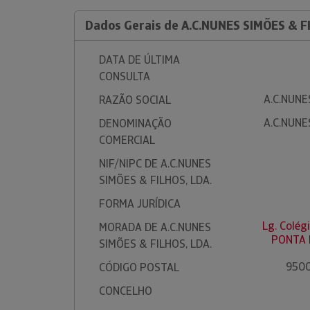
Dados Gerais de A.C.NUNES SIMÕES & F
DATA DE ÚLTIMA
CONSULTA
A.C.NUNE
RAZÃO SOCIAL
A.C.NUNE
DENOMINAÇÃO
COMERCIAL
NIF/NIPC DE A.C.NUNES
SIMÕES & FILHOS, LDA.
FORMA JURÍDICA
Lg. Colég
MORADA DE A.C.NUNES
PONTA 
SIMÕES & FILHOS, LDA.
9500
CÓDIGO POSTAL
CONCELHO