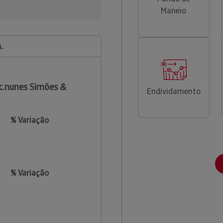
Maneio
.
c.nunes Simões &
Endividamento
% Variação
% Variação