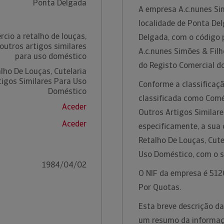
Ponta Delgada
A empresa A.c.nunes Sim
localidade de Ponta Del
cio a retalho de louças,
Delgada, com o código 
 outros artigos similares
A.c.nunes Simões & Filh
para uso doméstico
do Registo Comercial do
lho De Louças, Cutelaria
tigos Similares Para Uso
Conforme a classificaçã
Doméstico
classificada como Comér
Aceder
Outros Artigos Similar
Aceder
especificamente, a sua
Retalho De Louças, Cute
Uso Doméstico, com o 
1984/04/02
O NIF da empresa é 5120
Por Quotas.
Esta breve descrição da
um resumo da informação