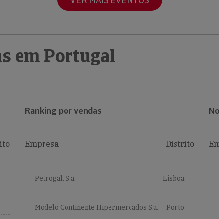
VER MAIS EVENTOS
s em Portugal
Ranking por vendas
No
ito
Empresa
Distrito
Em
Petrogal, S.a.
Lisboa
Modelo Continente Hipermercados S.a.
Porto