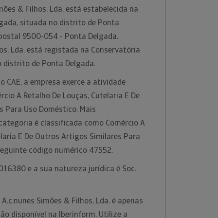
ões & Filhos, Lda. está estabelecida na
gada, situada no distrito de Ponta
postal 9500-054 - Ponta Delgada.
os, Lda. está registada na Conservatória
 distrito de Ponta Delgada.
o CAE, a empresa exerce a atividade
cio A Retalho De Louças, Cutelaria E De
es Para Uso Doméstico. Mais
 categoria é classificada como Comércio A
laria E De Outros Artigos Similares Para
seguinte código numérico 47552.
16380 e a sua natureza jurídica é Soc.
 A.c.nunes Simões & Filhos, Lda. é apenas
 disponível na Iberinform. Utilize a