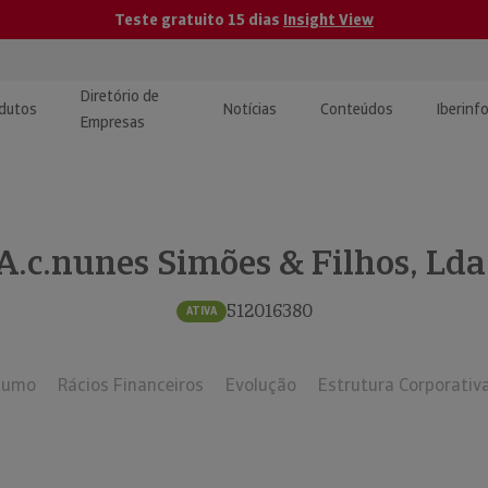
Teste gratuito 15 dias
Insight View
Diretório de
dutos
Notícias
Conteúdos
Iberinf
Empresas
uções de Integração de
ormação Internacional
teúdo para jornalistas
dos
A.c.nunes Simões & Filhos, Lda
tactos
atórios e Monitorização de
carregáveis | Estudos e
presas
ografias
512016380
ATIVA
uperação de Créditos
sumo
Rácios Financeiros
Evolução
Estrutura Corporativ