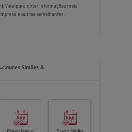
ht View para obter informações mais
empresa e outras semelhantes.
A.c.nunes Simões &
Prazo Médio
Prazo Médio