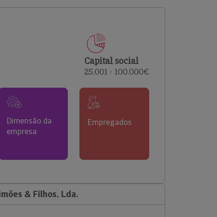
comerciais e analisar o risco de incumprimento dos
seus clientes.
Capital social
25.001 - 100.000€
Dimensão da
Empregados
empresa
mões & Filhos, Lda.