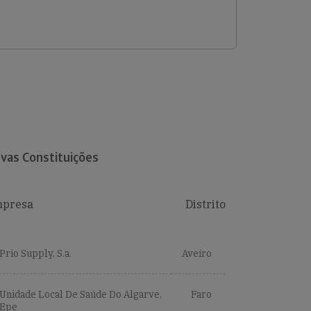
vas Constituições
presa
Distrito
Prio Supply, S.a.
Aveiro
Unidade Local De Saúde Do Algarve,
Faro
Epe