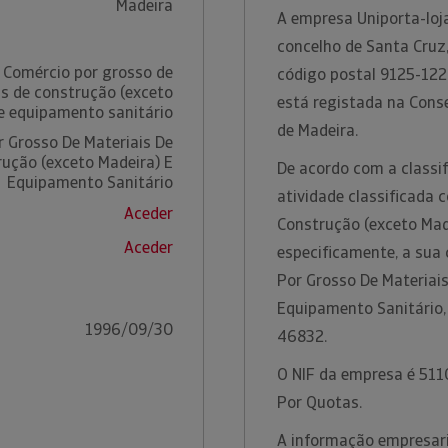
Madeira
A empresa Uniporta-loja
concelho de Santa Cruz,
 Comércio por grosso de
código postal 9125-122 
is de construção (exceto
está registada na Conse
e equipamento sanitário
de Madeira.
 Grosso De Materiais De
ução (exceto Madeira) E
De acordo com a classif
Equipamento Sanitário
atividade classificada
Aceder
Construção (exceto Mad
Aceder
especificamente, a sua
Por Grosso De Materiai
Equipamento Sanitário,
1996/09/30
46832.
O NIF da empresa é 5110
Por Quotas.
A informação empresaria