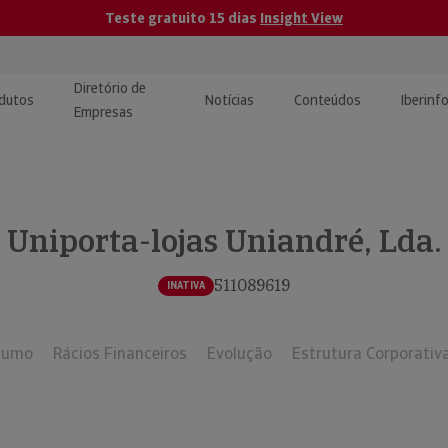
Teste gratuito 15 dias
Insight View
Diretório de
dutos
Notícias
Conteúdos
Iberinf
Empresas
uções de Integração de
ormação Internacional
teúdo para jornalistas
dos
Uniporta-lojas Uniandré, Lda.
tactos
atórios e Monitorização de
carregáveis | Estudos e
presas
ografias
511089619
INATIVA
uperação de Créditos
sumo
Rácios Financeiros
Evolução
Estrutura Corporativ