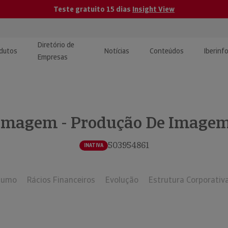
Teste gratuito 15 dias
Insight View
Diretório de
dutos
Notícias
Conteúdos
Iberinf
Empresas
uções de Integração de
ormação Internacional
teúdo para jornalistas
dos
imagem - Produção De Imagem
tactos
atórios e Monitorização de
carregáveis | Estudos e
presas
ografias
503954861
INATIVA
uperação de Créditos
sumo
Rácios Financeiros
Evolução
Estrutura Corporativ