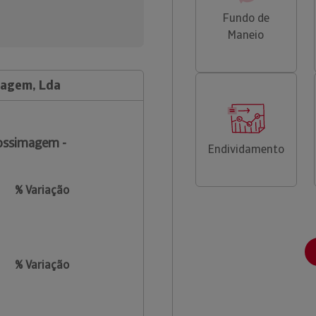
Fundo de
Maneio
magem, Lda
ossimagem -
Endividamento
% Variação
% Variação