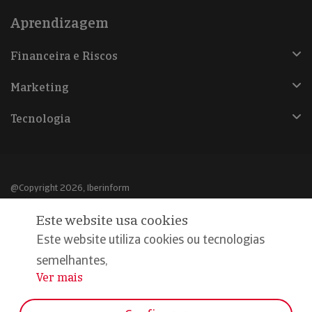
Aprendizagem
Financeira e Riscos
Marketing
Tecnologia
@Copyright 2026, Iberinform
Este website usa cookies
Aviso legal
Este website utiliza cookies ou tecnologias
Política de cookies
semelhantes,
Declaração de privacidade
Ver mais
...
Compromisso qualidade e segurança