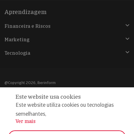
Aprendizagem
Financeira e Riscos
Marketing
Tecnologia
@Copyright 2026, Iberinform
Este website usa cookies
Aviso legal
Este website utiliza cookies ou tecnologias
Política de cookies
semelhantes,
Declaração de privacidade
Ver mais
...
Compromisso qualidade e segurança